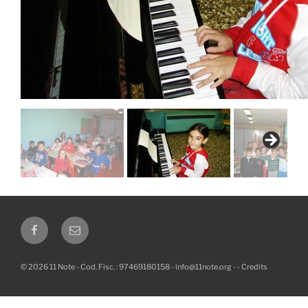
Facebook
Email
© 2026 11 Note - Cod. Fisc. : 97469180158 -
info@11note.org
-
-
Credits