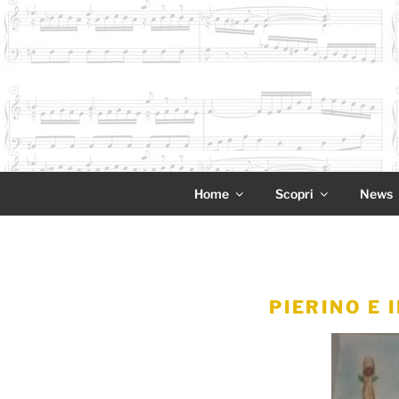
Salta
al
contenuto
11NOTE
Home
Scopri
News
PIERINO E 