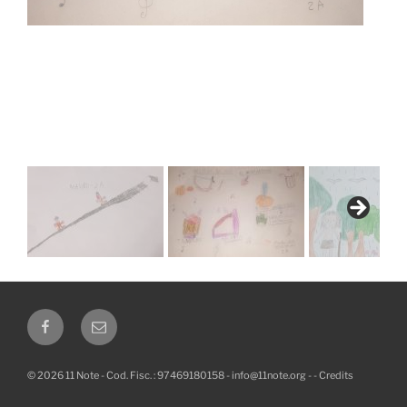
Facebook
Email
© 2026 11 Note - Cod. Fisc. : 97469180158 -
info@11note.org
-
-
Credits