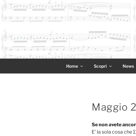
Salta
al
contenuto
11NOTE
Home
Scopri
News
Pubblicato
Maggio 
il
Se non avete ancora
E’ la sola cosa che 