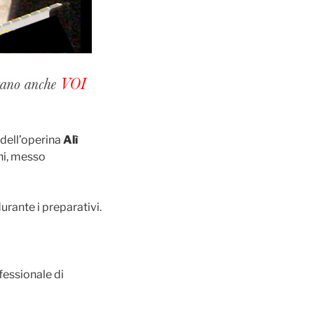
 dell’operina
Alì
ni, messo
urante i preparativi.
essionale di