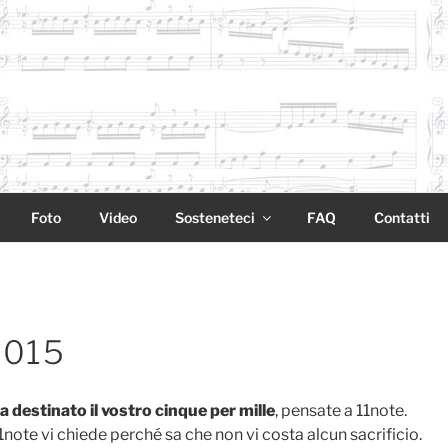
Foto
Video
Sosteneteci
FAQ
Contatti
2015
 destinato il vostro cinque per mille
, pensate a 11note.
11note vi chiede perché sa che non vi costa alcun sacrificio.