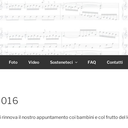
Foto
Video
Sosteneteci
FAQ
Contatti
2016
 rinnova il nostro appuntamento coi bambini e col frutto del l