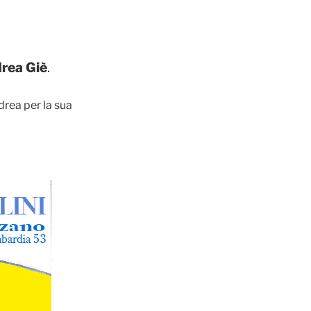
rea Giè
.
drea per la sua