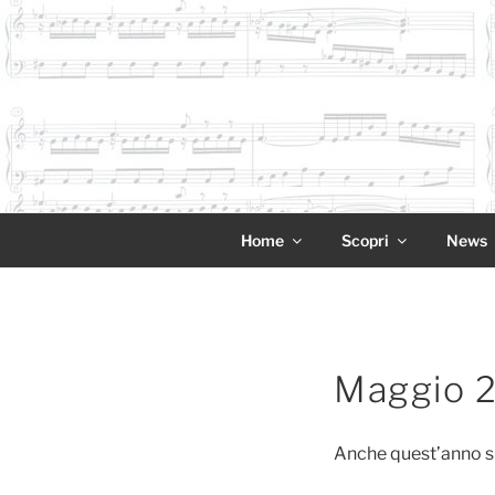
Salta
al
contenuto
11NOTE
Home
Scopri
News
Pubblicato
Maggio 
il
Anche quest’anno si