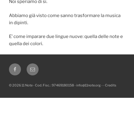
Noi speriamo di si.
Abbiamo già visto come sanno trasformare la musica
in dipinti.
E’ come imparare due lingue nuove: quella delle note e
quella dei colori.
Facebook
Email
© 2026 11 Note - Cod. Fisc. : 97469180158 -
info@11note.org
-
-
Credits