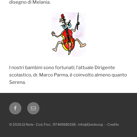
disegno di Melania.
I nostri bambini sono fortunati; l’attuale Dirigente
scolastico, dr. Marco Parma, è coinvolto almeno quanto
Serena.
Facebook
Email
© 2026 11 Note - Cod. Fisc. : 97469180158 -
info@11note.org
-
-
Credits