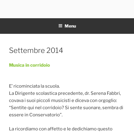
Salta
al
11NOTE
contenuto
Menu
Pubblicato
Settembre 2014
il
Musica in corridoio
E’ ricominciata la scuola.
La Dirigente scolastica precedente, dr. Serena Fabbri,
covava i suoi piccoli musicisti e diceva con orgoglio:
“Sentite qui nel corridoio? Si sente suonare, sembra di
essere in Conservatorio”.
La ricordiamo con affetto e le dedichiamo questo