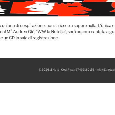
ra un’aria di cospirazione; non si riesce a sapere nulla. L’unica 
l M° Andrea Gié, “WW la Nutella”, sarà ancora cantata a gra
ne un CD in sala di registrazione.
© 2026 11 Note - Cod. Fisc. : 97469180158 -
info@11note.o