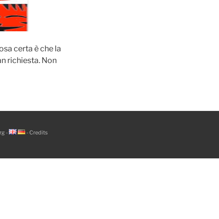
cosa certa è che la
n richiesta. Non
rg
-
-
Credits