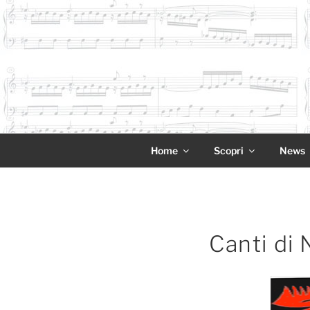
Salta
al
contenuto
11NOTE
Home
Scopri
News
Pubblicato
Canti di 
il