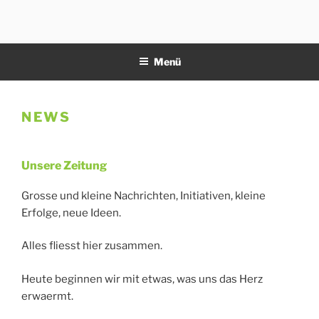
Zum
Inhalt
11NOTE
springen
Menü
NEWS
Unsere Zeitung
Veröffentlicht
am
Grosse und kleine Nachrichten, Initiativen, kleine
Erfolge, neue Ideen.
Alles fliesst hier zusammen.
Heute beginnen wir mit etwas, was uns das Herz
erwaermt.