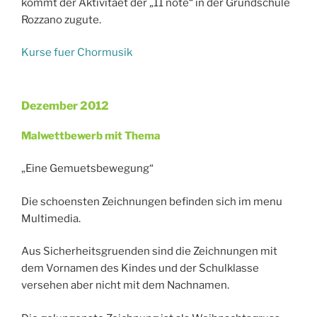
kommt der Aktivitaet der „11 note“ in der Grundschule
Rozzano zugute.
Kurse fuer Chormusik
Dezember 2012
Veröffentlicht
am
Malwettbewerb mit Thema
„Eine Gemuetsbewegung“
Die schoensten Zeichnungen befinden sich im menu
Multimedia.
Aus Sicherheitsgruenden sind die Zeichnungen mit
dem Vornamen des Kindes und der Schulklasse
versehen aber nicht mit dem Nachnamen.