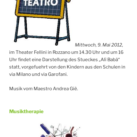
Mittwoch, 9. Mai 2012
,
im Theater Fellini in Rozzano um 14.30 Uhr und um 16
Uhr findet eine Darstellung des Stueckes „Alì Babà“
statt, vorgefuehrt von den Kindern aus den Schulen in
via Milano und via Garofani.
Musik vom Maestro Andrea Giè.
Musiktherapie
Veröffentlicht
am