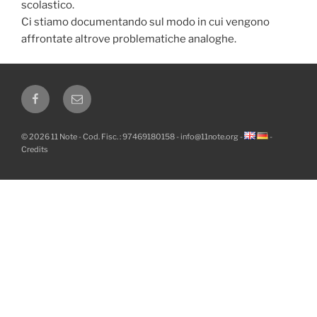
scolastico.
Ci stiamo documentando sul modo in cui vengono
affrontate altrove problematiche analoghe.
Facebook
Email
© 2026 11 Note - Cod. Fisc. : 97469180158 -
info@11note.org
-
-
Credits