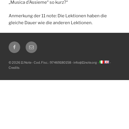
„Musica d’Assieme“ so kurz?“
Anmerkung der 11 note: Die Lektionen haben die
gleiche Dauer wie die anderen Lektionen.
Facebook
Email
© 2026 11 Note - Cod. Fisc. : 97469180158 -
info@11note.org
-
-
Credits