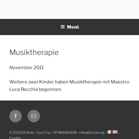
Zum
Inhalt
11NOTE
springen
Menü
Veröffentlicht
Musiktherapie
am
November 2011
Weitere zwei Kinder haben Musiktherapie mit Maestro
Luca Recchia begonnen.
Facebook
Email
© 2026 11 Note - Cod. Fisc. : 97469180158 -
info@11note.org
-
-
Credits