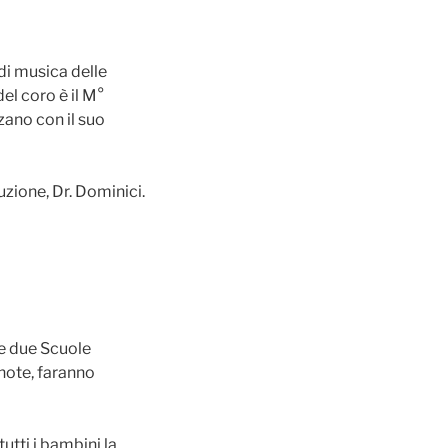
 di musica delle
el coro è il M°
zano con il suo
uzione, Dr. Dominici.
e due Scuole
1note, faranno
utti i bambini la