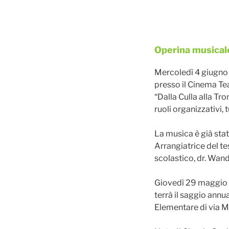
Pubblicato
Operina musical
il
Mercoledì 4 giugno 
presso il Cinema Tea
“Dalla Culla alla Tro
ruoli organizzativi, 
La musica è già sta
Arrangiatrice del te
scolastico, dr. Wand
Giovedì 29 maggio 2
terrà il saggio annua
Elementare di via M