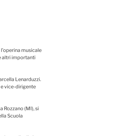
 l’operina musicale
e altri importanti
rcella Lenarduzzi.
 e vice-dirigente
a Rozzano (MI), si
ella Scuola