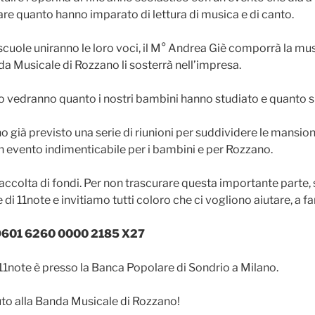
are quanto hanno imparato di lettura di musica e di canto.
scuole uniranno le loro voci, il M° Andrea Giè comporrà la musi
a Musicale di Rozzano li sosterrà nell’impresa.
no vedranno quanto i nostri bambini hanno studiato e quanto s
no già previsto una serie di riunioni per suddividere le mansio
n evento indimenticabile per i bambini e per Rozzano.
raccolta di fondi. Per non trascurare questa importante parte,
di 11note e invitiamo tutti coloro che ci vogliono aiutare, a fa
9601 6260 0000 2185 X27
 11note è presso la Banca Popolare di Sondrio a Milano.
to alla Banda Musicale di Rozzano!