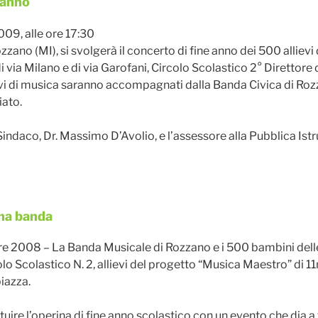
 anno
09, alle ore 17:30
zzano (MI), si svolgerà il concerto di fine anno dei 500 allievi
 via Milano e di via Garofani, Circolo Scolastico 2° Direttore d
ievi di musica saranno accompagnati dalla Banda Civica di Roz
iato.
Sindaco, Dr. Massimo D’Avolio, e l’assessore alla Pubblica Istr
na banda
e 2008 – La Banda Musicale di Rozzano e i 500 bambini dell
lo Scolastico N. 2, allievi del progetto “Musica Maestro” di 1
iazza.
tuire l’operina di fine anno scolastico con un evento che dia a t