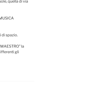
le, quella di via
e “MUSICA
 di spazio.
A MAESTRO” la
fferenti gli