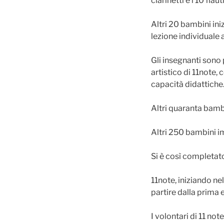
clarinetti e i 10 flaut
Altri 20 bambini ini
lezione individuale 
Gli insegnanti sono 
artistico di 11note,
capacità didattiche
Altri quaranta bamb
Altri 250 bambini i
Si è così completat
11note, iniziando ne
partire dalla prima
I volontari di 11 no