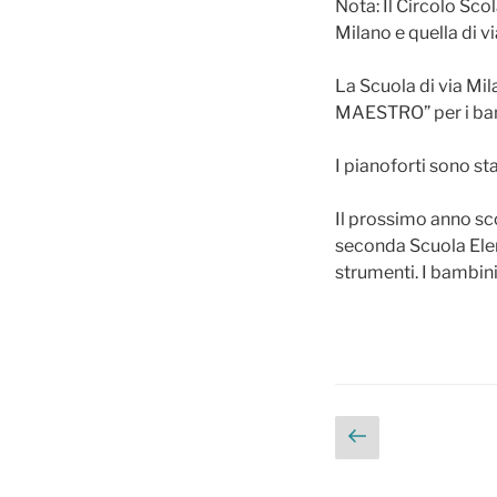
Nota: Il Circolo Sco
Milano e quella di v
La Scuola di via Mil
MAESTRO” per i bam
I pianoforti sono st
Il prossimo anno s
seconda Scuola Elem
strumenti. I bambini
Navigazione
Pagina
preceden
articoli