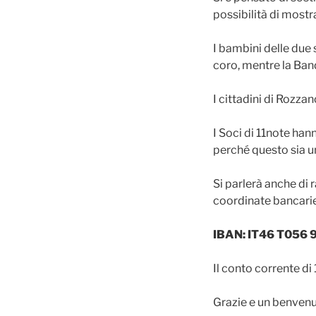
possibilità di mostr
I bambini delle due 
coro, mentre la Band
I cittadini di Rozza
I Soci di 11note han
perché questo sia u
Si parlerà anche di 
coordinate bancarie 
IBAN: IT46 T056 
Il conto corrente di
Grazie e un benvenu