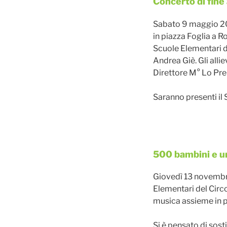
Pubblicato
Concerto di fine
il
Sabato 9 maggio 20
in piazza Foglia a Ro
Scuole Elementari di
Andrea Giè. Gli all
Direttore M° Lo Pre
Saranno presenti il 
Pubblicato
500 bambini e u
il
Giovedì 13 novembr
Elementari del Circo
musica assieme in p
Si è pensato di sosti