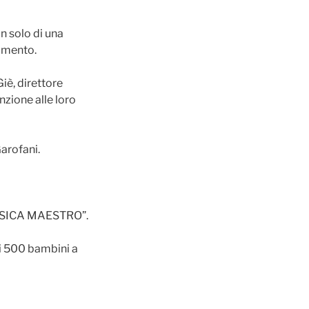
n solo di una
rumento.
iè, direttore
nzione alle loro
arofani.
“MUSICA MAESTRO”.
di 500 bambini a