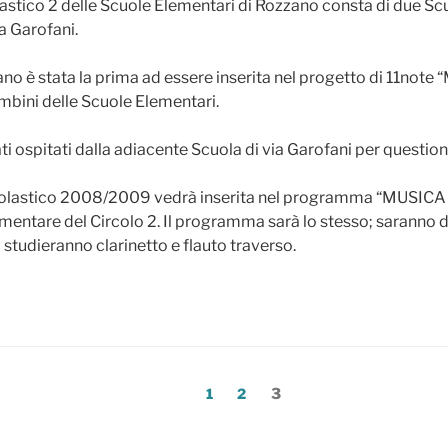
lastico 2 delle Scuole Elementari di Rozzano consta di due Scuo
ia Garofani.
ano è stata la prima ad essere inserita nel progetto di 11not
bini delle Scuole Elementari.
ati ospitati dalla adiacente Scuola di via Garofani per questioni
colastico 2008/2009 vedrà inserita nel programma “MUSIC
entare del Circolo 2. Il programma sarà lo stesso; saranno di
 studieranno clarinetto e flauto traverso.
Pagina
Pagina
Pagina
1
2
3
te