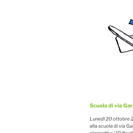
Pubblicato
Scuola di via Ga
il
Lunedì 20 ottobre
alla scuola di via G