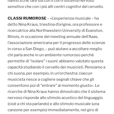
hanno a che fare sia con il con il sistema nervoso
sensitivo che con i più alti centri cognitivi del cervello.
CLASSI RUMOROSE
– «L’esperienza musicale – ha
detto Nina Kraus, triestina d’origine, ora professore e
ricercatrice alla Northwestern University di Evanston,
Illinois, in occasione del meeting annuale dell’Aaas,
l’associazione americana per il progresso delle scienze
in corso a San Diego, – può aiutare a ascoltare meglio
chi parla anche in un ambiente rumoroso perché
permette di “isolare” i suoni: abbiamo valutato questa
capacità studiando il cervello dei musicisti. Pensiamo a
chi suona, per esempio, in un’orchestra: ciascun
musicista riesce a cogliere segnali chiave che gli
consentono poi di “entrare” al momento giusto». Le
ricerche di Nina Kraus hanno dimostrato che il sistema
nervoso risponde allo stimolo acustico del linguaggio
(cioè a chi sta parlando) e allo stimolo musicale (una
canzone per esempio) immediatamente, nel giro di